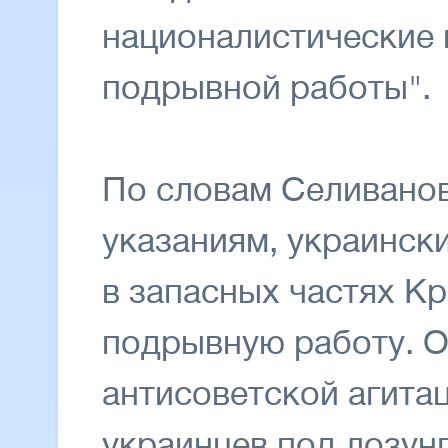
националистические 
подрывной работы".
По словам Селиванов
указаниям, украинск
в запасных частях К
подрывную работу. О
антисоветской агита
украинцев под лозун