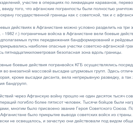
азделений, участие в операциях по ликвидации караванов, перев
, ввиду того, что афганские погранпосты были полностью уничт
охрану государственной границы как с советской, так и с афганс
оевых действиях в Афганистане можно условно разделить на три 
. - 1982 г.) пограничные войска в Афганистане вели боевые дейст
редполагаемых путях передвижения бандформирований и рейдовы
прикрывались наиболее опасные участки советско-афганской гра
сь пятнадцатикилометровая безопасная зона вдоль границы.
новные боевые действия погранвойск КГБ осуществлялись посре
 во внезапной массовой высадке штурмовых групп. Здесь отлич
торая, кроме высадки десанта, вела непрерывную разведку, а так
ия бандгрупп.
ействий через Афганскую войну прошло не один десяток тысяч сов
пераций погибло более пятисот человек. Тысячи бойцов были на
ами, многим было присвоено звание Героя Советского Союза. П
Афганистане было прикрытие вывода советских войск из страны.
ески не освещалось, и зачастую они действовали под видом общ