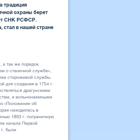
а традиция
ичной охраны берет
рет СНК РСФСР.
 стал в нашей стране
, а так же порядок
м о станичной службе»,
ника сторожевой службы.
й для создания в 1754 г.
ествляться драгунскими
стам, и вольнонаемными
но «Положение об
орая находилась в
енью 1893 г. пограничную
сле начала Первой
 г. были