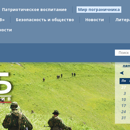
Патриотическое воспитание
Мир пограничника
В»
Безопасность и общество
Новости
Литер
ности
пят
Пн
27
3
10
17
24
31