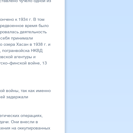
ставлено чучело одной из
нчено к 1934 г. В том
 Предвоенное время было
ировалась деятельность
 себя принимали
 озера Хасан в 1938 г. и
Р, погранвойска НКВД
овской агентуры и
тско–финской войне, 13
й войны, так как именно
ней задержали
егических операциях,
дачи. Они внесли в
жения на оккупированных