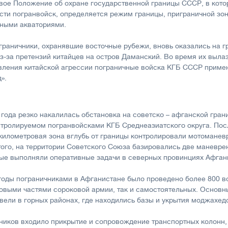
овое Положение об охране государственной границы СССР, в кот
ости погранвойск, определяется режим границы, приграничной зон
дными акваториями.
ограничники, охранявшие восточные рубежи, вновь оказались на г
з-за претензий китайцев на остров Даманский. Во время их вылаз
вления китайской агрессии пограничные войска КГБ СССР приме
».
 года резко накалилась обстановка на советско – афганской гран
онтролируемом погранвойсками КГБ Среднеазиатского округа. Пос
 километровая зона вглубь от границы контролировали мотомане
того, на территории Советского Союза базировались две маневре
ые выполняли оперативные задачи в северных провинциях Афган
 годы пограничниками в Афганистане было проведено более 800 в
выми частями сороковой армии, так и самостоятельных. Основн
вели в горных районах, где находились базы и укрытия моджахед
чников входило прикрытие и сопровождение транспортных колонн,