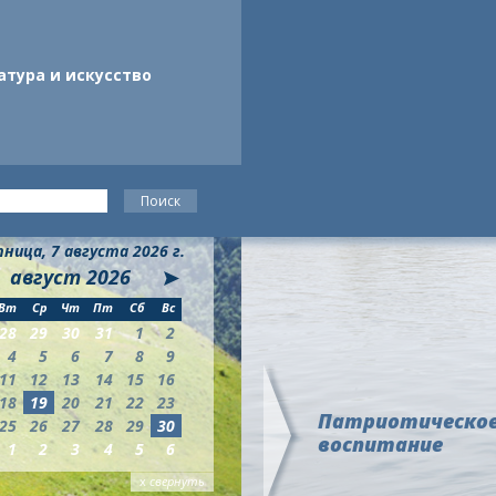
атура и искусство
ница, 7 августа 2026 г.
август
2026
Вт
Ср
Чт
Пт
Сб
Вс
28
29
30
31
1
2
4
5
6
7
8
9
11
12
13
14
15
16
18
19
20
21
22
23
Патриотическо
25
26
27
28
29
30
воспитание
1
2
3
4
5
6
х
свернуть