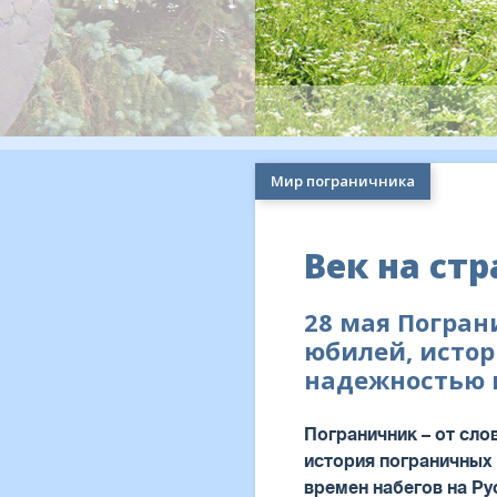
Мир пограничника
Век на ст
28 мая Погран
юбилей, истор
надежностью 
Пограничник – от сло
история пограничных 
времен набегов на Ру