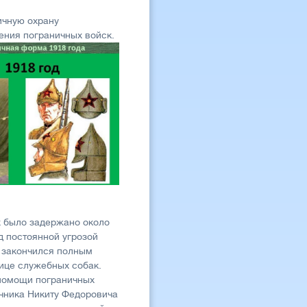
ичную охрану
ения пограничных войск.
х было задержано около
д постоянной угрозой
Д закончился полным
ице служебных собак.
 помощи пограничных
ичника Никиту Федоровича