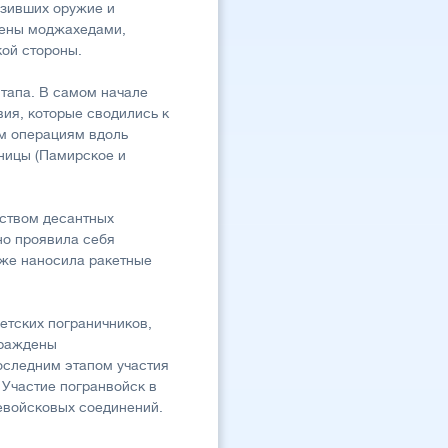
озивших оружие и
ожены моджахедами,
кой стороны.
этапа. В самом начале
вия, которые сводились к
м операциям вдоль
ницы (Памирское и
дством десантных
но проявила себя
 же наносила ракетные
етских пограничников,
граждены
оследним этапом участия
 Участие погранвойск в
евойсковых соединений.