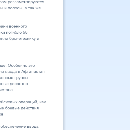
ором регламентируются
ы и полосы, а так же
рани военного
ки погибло 58
няли бронетехнику и
ице. Особенно это
ле ввода в Афганистан
вренные группы
нные десантно-
истана.
ойсковых операций, как
ые боевые действия
ов.
 обеспечение ввода