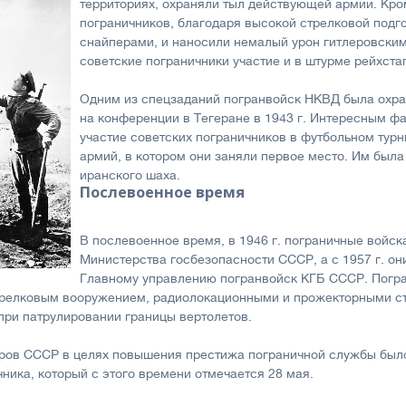
территориях, охраняли тыл действующей армии. Кром
пограничников, благодаря высокой стрелковой подго
снайперами, и наносили немалый урон гитлеровски
советские пограничники участие и в штурме рейхстаг
Одним из спецзаданий погранвойск НКВД была охра
на конференции в Тегеране в 1943 г. Интересным ф
участие советских пограничников в футбольном тур
армий, в котором они заняли первое место. Им была
иранского шаха.
Послевоенное время
В послевоенное время, в 1946 г. пограничные войск
Министерства госбезопасности СССР, а с 1957 г. он
Главному управлению погранвойск КГБ СССР. Погр
релковым вооружением, радиолокационными и прожекторными ст
при патрулировании границы вертолетов.
тров СССР в целях повышения престижа пограничной службы был
ника, который с этого времени отмечается 28 мая.