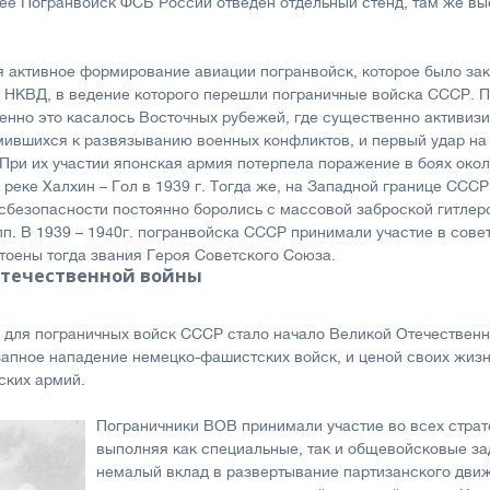
зее Погранвойск ФСБ России отведен отдельный стенд, там же вы
я активное формирование авиации погранвойск, которое было зако
но НКВД, в ведение которого перешли пограничные войска СССР.
енно это касалось Восточных рубежей, где существенно активиз
мившихся к развязыванию военных конфликтов, и первый удар на
При их участии японская армия потерпела поражение в боях около
 реке Халхин – Гол в 1939 г. Тогда же, на Западной границе ССС
сбезопасности постоянно боролись с массовой заброской гитлер
п. В 1939 – 1940г. погранвойска СССР принимали участие в сове
тоены тогда звания Героя Советского Союза.
Отечественной войны
ля пограничных войск СССР стало начало Великой Отечественно
запное нападение немецко-фашистских войск, и ценой своих жиз
ских армий.
Пограничники ВОВ принимали участие во всех страт
выполняя как специальные, так и общевойсковые за
немалый вклад в развертывание партизанского дви