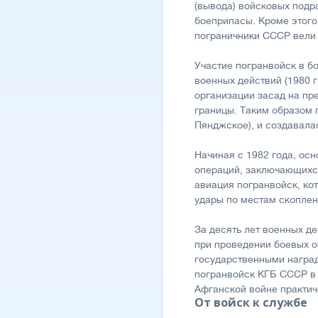
(вывода) войсковых подр
боеприпасы. Кроме этого
пограничники СССР вели 
Участие погранвойск в б
военных действий (1980 г
организации засад на п
границы. Таким образом 
Пянджское), и создавала
Начиная с 1982 года, ос
операций, заключающихся
авиация погранвойск, ко
удары по местам скоплен
За десять лет военных д
при проведении боевых о
государственными наград
погранвойск КГБ СССР в 
Афганской войне практич
От войск к службе