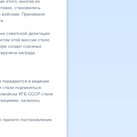
е этого, многие из
товке, становились
м войскам. Принимали
а.
на советской делегации
актом этой миссии стало
нире солдат союзных
 вручена награда
а передаются в ведение
и стали подчиняться
анвойска КГБ СССР стали
анциями, началось
о принято постановление