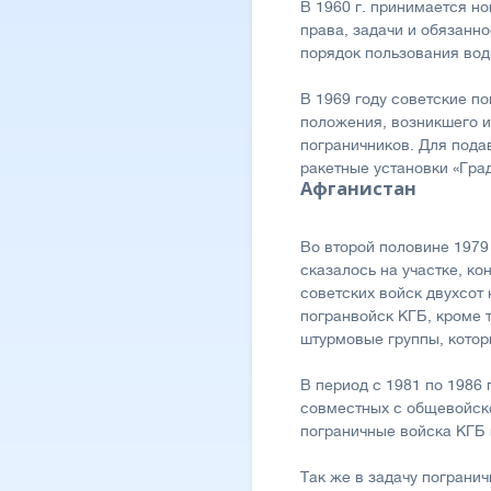
В 1960 г. принимается н
права, задачи и обязанн
порядок пользования во
В 1969 году советские п
положения, возникшего и
пограничников. Для пода
ракетные установки «Град
Афганистан
Во второй половине 1979
сказалось на участке, к
советских войск двухсот
погранвойск КГБ, кроме 
штурмовые группы, котор
В период с 1981 по 1986
совместных с общевойско
пограничные войска КГБ 
Так же в задачу пограни