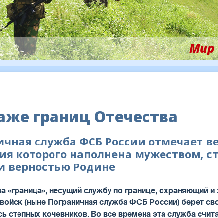
Мир 
раже границ Отечества
ичная служба ФСБ России отмечает в
ия которого наполнена мужеством, с
и верностью Родине
ва «граница», несущий службу по границе, охраняющий 
войск (ныне Пограничная служба ФСБ России) берет св
сь степных кочевников. Во все времена эта служба счит