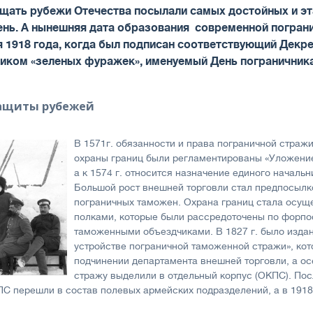
ищать рубежи Отечества посылали самых достойных и эт
день. А нынешняя дата образования современной погран
я 1918 года, когда был подписан соответствующий Дек
ком «зеленых фуражек», именуемый День пограничника,
защиты рубежей
В 1571г. обязанности и права пограничной стражи
охраны границ были регламентированы «Уложение
а к 1574 г. относится назначение единого началь
Большой рост внешней торговли стал предпосылко
пограничных таможен. Охрана границ стала осущ
полками, которые были рассредоточены по форпо
таможенными объездчиками. В 1827 г. было изда
устройстве пограничной таможенной стражи», кот
подчинении департамента внешней торговли, а ос
стражу выделили в отдельный корпус (ОКПС). По
С перешли в состав полевых армейских подразделений, а в 1918