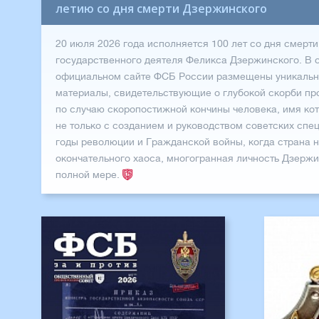
летию со дня смерти Дзержинского
20 июля 2026 года исполняется 100 лет со дня смер
государственного деятеля Феликса Дзержинского. В с
официальном сайте ФСБ России размещены уникаль
материалы, свидетельствующие о глубокой скорби пр
по случаю скоропостижной кончины человека, имя кот
не только с созданием и руководством советских спе
годы революции и Гражданской войны, когда страна н
окончательного хаоса, многогранная личность Дзержи
полной мере.