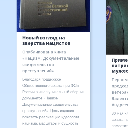
Новый взгляд на
зверства нацистов
Опубликована книга
«Нацизм. Документальные
Приме
свидетельства
патри
мужес
преступлений»
Первом
Благодаря поддержке
предсе
Общественного совета при ФСБ
ветера
России вышел уникальный сборник
Валент
документов «Нацизм.
Андреев
Документальные свидетельства
преступлений». Цель издания –
30 мая ч
показать реализацию идеологии
совета п
нацизма, масштабы и сущность
заместит