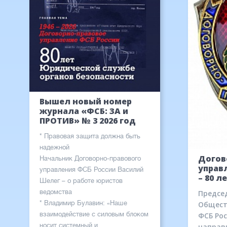
Вышел новый номер
журнала «ФСБ: ЗА и
ПРОТИВ» № 3 2026 год
* Правовая защита должна быть
надежной
Догов
Начальник Договорно-правового
управ
управления ФСБ России Василий
– 80 л
Шелег – о работе юристов
ведомства
Предсе
* Владимир Булавин: «Наше
Общест
взаимодействие с силовым блоком
ФСБ Ро
носит системный и
направ