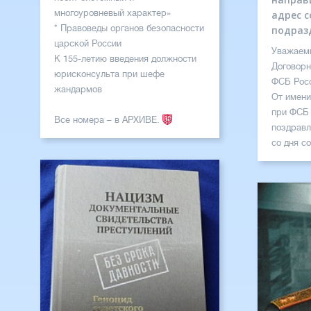
многоуровневый характер»
адрес 
* Правоведы органов безопасности
подраз
царской России
Уважаемы
К 155-летию введения должности
Договорн
юрисконсульта при шефе
ФСБ Росс
жандармов
От имени
при ФСБ 
Все номера – в АРХИВЕ.
поздравл
со дня с