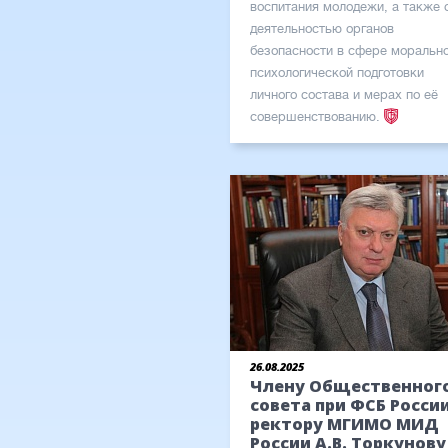
воспитания молодежи, а также 
деятельностью органов
безопасности в сфере моральн
психологической подготовки
личного состава и мерах по её
совершенствованию.
26.08.2025
Члену Общественног
совета при ФСБ России
ректору МГИМО МИД
России А.В. Торкунову