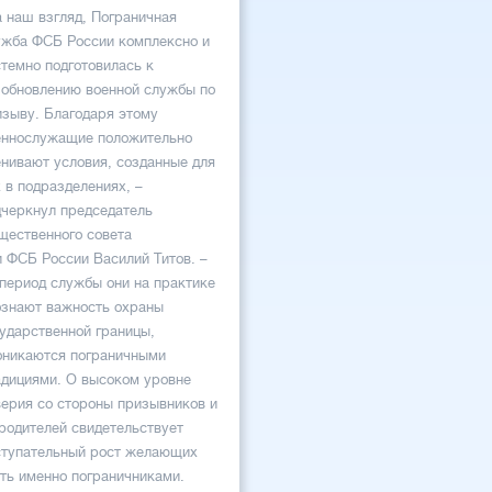
а наш взгляд, Пограничная
ужба ФСБ России комплексно и
темно подготовилась к
зобновлению военной службы по
изыву. Благодаря этому
еннослужащие положительно
енивают условия, созданные для
 в подразделениях, –
дчеркнул председатель
щественного совета
и ФСБ России Василий Титов. –
 период службы они на практике
ознают важность охраны
сударственной границы,
оникаются пограничными
адициями. О высоком уровне
верия со стороны призывников и
 родителей свидетельствует
ступательный рост желающих
ать именно пограничниками.