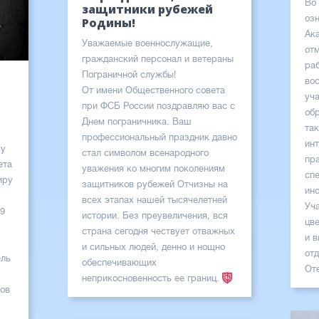
Во
защитники рубежей
оз
Родины!
Ак
Уважаемые военнослужащие,
отм
гражданский персонал и ветераны
ра
Пограничной службы!
во
От имени Общественного совета
уч
при ФСБ России поздравляю вас с
об
Днем пограничника. Ваш
та
профессиональный праздник давно
инт
му
стал символом всенародного
пр
ета
уважения ко многим поколениям
сп
иру
защитников рубежей Отчизны на
ин
всех этапах нашей тысячелетней
Уч
19
истории. Без преувеличения, вся
цв
страна сегодня чествует отважных
и 
и сильных людей, денно и нощно
от
ель
обеспечивающих
От
неприкосновенность ее границ.
тов