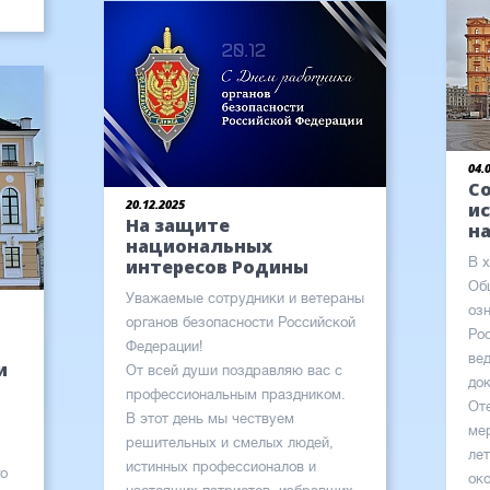
04.
С
20.12.2025
и
На защите
н
национальных
В 
интересов Родины
Об
Уважаемые сотрудники и ветераны
оз
органов безопасности Российской
Ро
Федерации!
ве
и
От всей души поздравляю вас с
до
профессиональным праздником.
От
В этот день мы чествуем
ме
решительных и смелых людей,
ле
истинных профессионалов и
го
ок