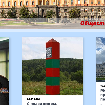
Общест
12.
М
п
п
28.05.2026
С праздником,