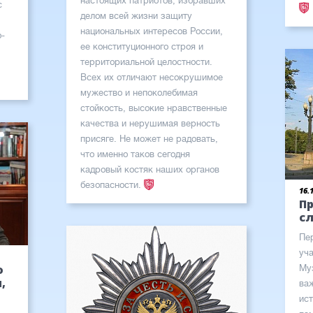
настоящих патриотов, избравших
с
делом всей жизни защиту
национальных интересов России,
о-
ее конституционного строя и
территориальной целостности.
Всех их отличают несокрушимое
мужество и непоколебимая
стойкость, высокие нравственные
качества и нерушимая верность
присяге. Не может не радовать,
что именно таков сегодня
кадровый костяк наших органов
безопасности.
16.
П
с
Пе
уч
о
Му
,
ва
ис