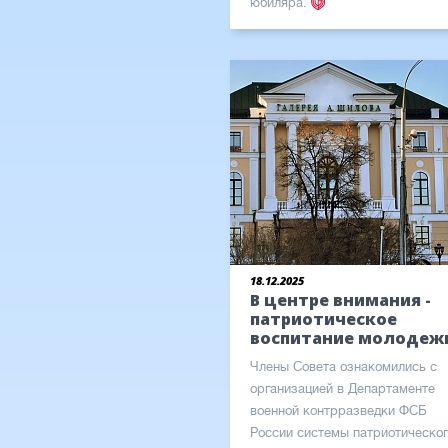
юбиляра.
18.12.2025
В центре внимания -
патриотическое
воспитание молодеж
Члены Совета ознакомились с
организацией в Департаменте
военной контрразведки ФСБ
России системы патриотическо