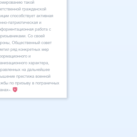
рмированию такой
ветственной гражданской
зиции способствует активная
енно-патриотическая и
офориентационная работа с
призывниками. Со своей
ороны, Общественный совет
метил ряд конкретных мер
формационного и
ганизационного характера,
правленных на дальнейшее
вышение престижа военной
ужбы по призыву в пограничных
ганах».