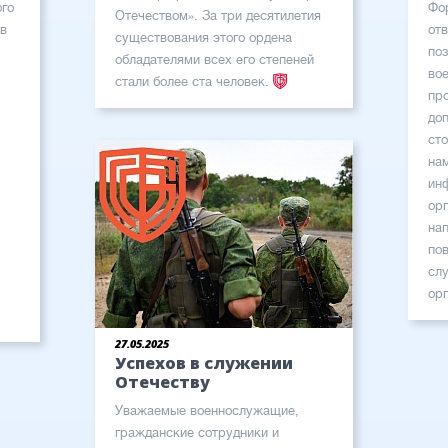
го
Фо
Отечеством». За три десятилетия
 в
от
существования этого ордена
по
обладателями всех его степеней
во
стали более ста человек.
пр
до
ст
на
ин
ор
на
по
сл
ор
27.05.2025
Успехов в служении
Отечеству
Уважаемые военнослужащие,
гражданские сотрудники и