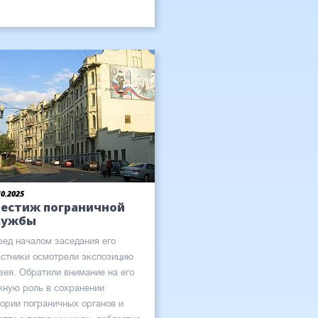
10.2025
рестиж пограничной
лужбы
ред началом заседания его
астники осмотрели экспозицию
зея. Обратили внимание на его
жную роль в сохранении
тории пограничных органов и