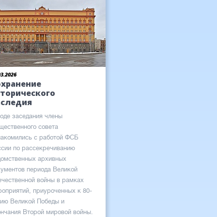
03.2026
охранение
сторического
аследия
ходе заседания члены
щественного совета
накомились с работой ФСБ
ссии по рассекречиванию
домственных архивных
кументов периода Великой
ечественной войны в рамках
роприятий, приуроченных к 80-
тию Великой Победы и
ончания Второй мировой войны.