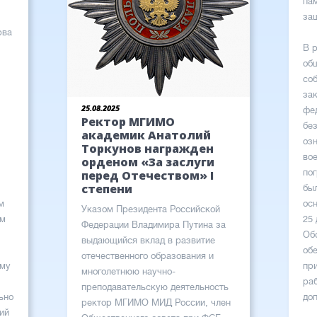
пам
за
рва
В 
об
со
за
25.08.2025
фе
Ректор МГИМО
бе
академик Анатолий
оз
Торкунов награжден
во
орденом «За заслуги
по
перед Отечеством» I
степени
был
м
ос
Указом Президента Российской
им
25 
Федерации Владимира Путина за
Об
выдающийся вклад в развитие
об
отечественного образования и
ому
пр
многолетнюю научно-
ра
преподавательскую деятельность
ьно
до
ректор МГИМО МИД России, член
ий