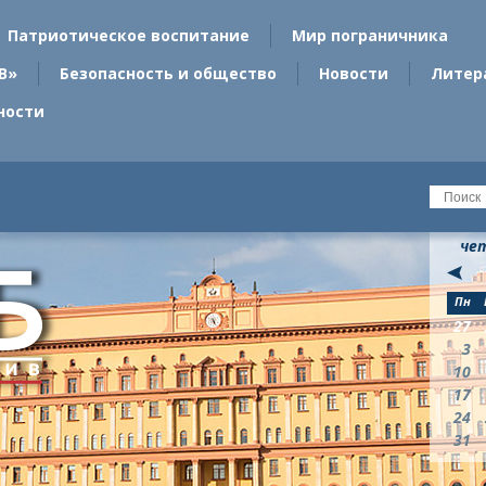
Патриотическое воспитание
Мир пограничника
В»
Безопасность и общество
Новости
Литер
ности
чет
Пн
27
3
10
17
24
31