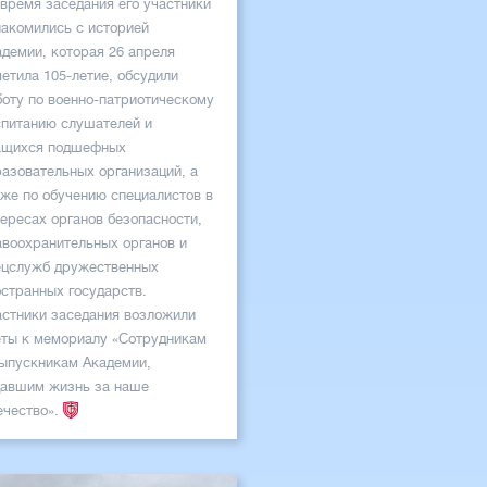
 время заседания его участники
накомились с историей
адемии, которая 26 апреля
етила 105-летие, обсудили
боту по военно-патриотическому
спитанию слушателей и
ащихся подшефных
разовательных организаций, а
кже по обучению специалистов в
ересах органов безопасности,
авоохранительных органов и
ецслужб дружественных
остранных государств.
астники заседания возложили
еты к мемориалу «Сотрудникам
выпускникам Академии,
давшим жизнь за наше
ечество».