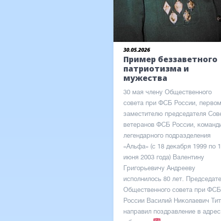
30.05.2026
Пример беззаветного
патриотизма и
мужества
30 мая члену Общественного
совета при ФСБ России, перво
заместителю председателя Сов
ветеранов ФСБ России, команд
легендарного подразделения
«Альфа» (с 18 декабря 1999 по 
июня 2003 года) Валентину
Григорьевичу Андрееву
исполнилось 80 лет. Председат
Общественного совета при ФСБ
России Василий Николаевич Ти
направил поздравление в адрес