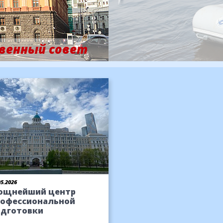
венный совет
05.2026
ощнейший центр
рофессиональной
одготовки