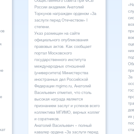
Общественного совета при ФСБ
«Н
России академик Анатолий
сл
Торкунов награжден орденом «За
сис
заслуги перед Отечеством» I
во
степени.
ров
пр
Указ размещен на сайте
во
официального опубликования
я
оц
правовых актов. Как сообщает
них
портал Московского
по
государственного института
Об
международных отношений
не
пр
(университета) Министерства
За
иностранных дел Российской
ос
Федерации mgimo.ru, Анатолий
го
Васильевич отметил, что столь
ые
пр
высокая награда является
тр
признанием заслуг и успехов всего
до
коллектива МГИМО, верных коллег
их
и соратников.
по
Анатолий Васильевич – полный
жат
ст
кавалер ордена «За заслуги перед