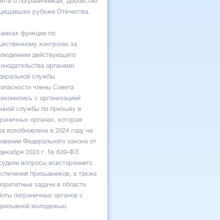
яти о пограничниках, доблестно
щищавших рубежи Отечества.
рамках функции по
щественному контролю за
блюдением действующего
конодательства органами
деральной службы
зопасности члены Совета
накомились с организацией
енной службы по призыву в
граничных органах, которая
а возобновлена в 2024 году на
новании Федерального закона от
декабря 2023 г. № 639-ФЗ.
судили вопросы всестороннего
еспечения призывников, а также
иоритетные задачи в области
боты пограничных органов с
призывной молодежью.