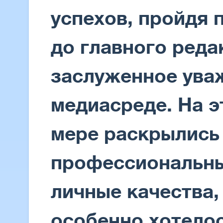
успехов, пройдя 
до главного реда
заслуженное ува
медиасреде. На э
мере раскрылись
профессиональны
личные качества,
особенно хотело