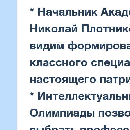
* Начальник Ака
Николай Плотник
видим формирова
классного специа
настоящего патр
* Интеллектуаль
Олимпиады позв
выбрать професс